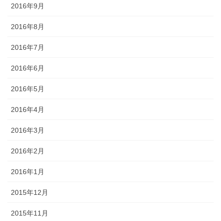
2016年9月
2016年8月
2016年7月
2016年6月
2016年5月
2016年4月
2016年3月
2016年2月
2016年1月
2015年12月
2015年11月