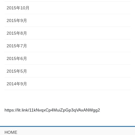
2015年10月
2015年9月
2015年8月
2015年7月
2015年6月
2015年5月
2014年9月
https://lit.link/11kNvqxCp4MuiZpGp3qVAxANWgg2
HOME