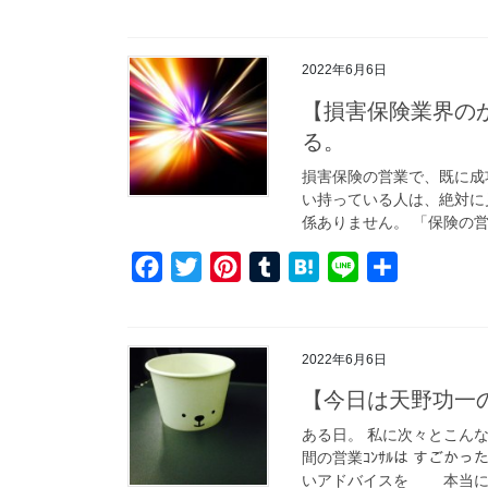
a
w
i
u
a
i
有
c
i
n
m
t
n
e
t
t
b
e
e
2022年6月6日
b
t
e
l
n
【損害保険業界の
o
e
r
r
a
る。
o
r
e
損害保険の営業で、既に成
k
s
い持っている人は、絶対に
t
係ありません。 「保険の営
F
T
P
T
H
L
共
a
w
i
u
a
i
有
c
i
n
m
t
n
e
t
t
b
e
e
2022年6月6日
b
t
e
l
n
【今日は天野功一
o
e
r
r
a
ある日。 私に次々とこん
o
r
e
間の営業ｺﾝｻﾙは すごか
k
s
いアドバイスを 本当にあ