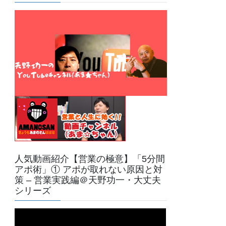
人気動画紹介【営業の極意】「5分間
アポ術」① アポが取れない原因と対
策 – 営業実践編＠天野功一・大丈夫
シリーズ