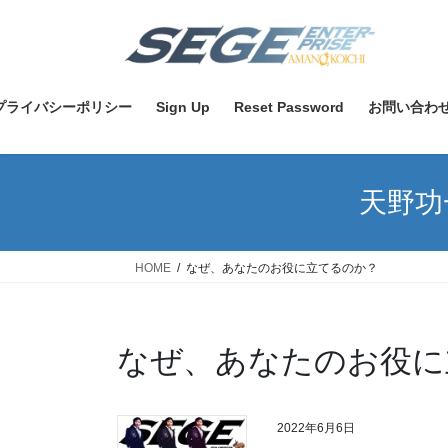
コ
ナ
ン
ビ
テ
ゲ
ン
ー
ツ
シ
プライバシーポリシー
Sign Up
Reset Password
お問い合わ
へ
ョ
ス
ン
キ
に
天野功
ッ
移
プ
動
HOME
なぜ、あなたのお役に立てるのか？
なぜ、あなたのお役に
2022年6月6日