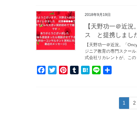
c
i
n
m
t
n
e
t
t
b
e
e
2018年9月19日
b
t
e
l
n
【天野功一＠近況。
o
e
r
r
a
ス と提携しまし
o
r
e
【天野功一＠近況。「Onc
k
s
ジニア教育の専門スクール
t
式会社リカレントが、この９
F
T
P
T
H
L
共
a
w
i
u
a
i
有
c
i
n
m
t
n
e
t
t
b
e
e
投
固
1
2
b
t
e
l
n
稿
定
o
e
r
r
a
ペ
の
o
r
e
ー
k
s
ペ
ジ