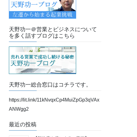
天野功一＠営業とビジネスについて
を多く話すブログはこちら
天野功一総合窓口はコチラです。
https://lit.link/11kNvqxCp4MuiZpGp3qVAx
ANWgg2
最近の投稿