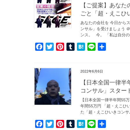
【ご提案】あなた
ごと「超・えこひ
あなたの会社を 今日から
ンサル」を受けましょう 
ンス。 今。 「私は自分の
F
T
P
T
H
L
共
a
w
i
u
a
i
有
c
i
n
m
t
n
e
t
t
b
e
e
2022年6月6日
b
t
e
l
n
【日本全国一律半
o
e
r
r
a
コンサル」スター
o
r
e
【日本全国一律半年間55
k
s
年間55万円 「超・えこひ
t
た「超・えこひいきコンサル
F
T
P
T
H
L
共