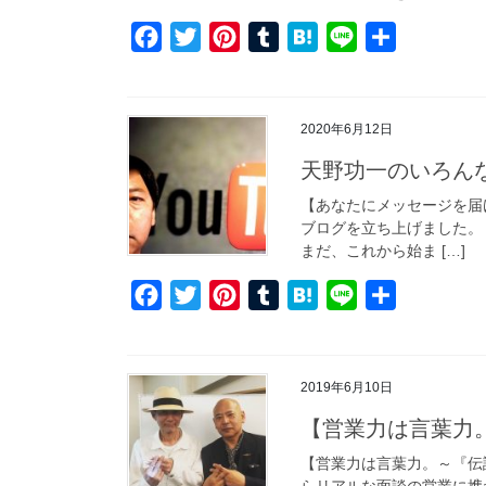
t
F
T
P
T
H
L
共
a
w
i
u
a
i
有
c
i
n
m
t
n
e
t
t
b
e
e
2020年6月12日
b
t
e
l
n
天野功一のいろん
o
e
r
r
a
【あなたにメッセージを届
o
r
e
ブログを立ち上げました。 https
k
s
まだ、これから始ま […]
t
F
T
P
T
H
L
共
a
w
i
u
a
i
有
c
i
n
m
t
n
e
t
t
b
e
e
2019年6月10日
b
t
e
l
n
【営業力は言葉力
o
e
r
r
a
【営業力は言葉力。～『伝
o
r
e
らリアルな面談の営業に携