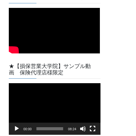
★【損保営業大学院】サンプル動
画 保険代理店様限定
動
画
プ
レ
ー
ヤ
00:00
08:24
ー