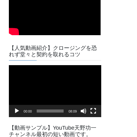
【人気動画紹介】クロージングを恐
れず堂々と契約を取れるコツ
動
画
プ
レ
ー
ヤ
00:00
08:09
ー
【動画サンプル】YouTube天野功一
チャンネル最初の短い動画です。