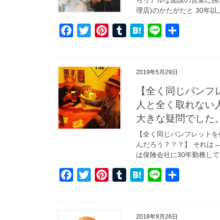
k
s
理店)のかたがたと 30年以上
t
F
T
P
T
H
L
共
a
w
i
u
a
i
有
c
i
n
m
t
n
e
t
t
b
e
e
2019年5月29日
b
t
e
l
n
【全く同じパンフ
o
e
r
r
a
人と全く取れない
o
r
e
大きな疑問でした
k
s
【全く同じパンフレットを
t
んだろう？？？】 それは
は保険会社に30年勤務して
F
T
P
T
H
L
共
a
w
i
u
a
i
有
c
i
n
m
t
n
e
t
t
b
e
e
2018年9月26日