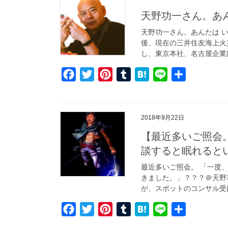
b
t
e
l
n
天野功一さん。あん
o
e
r
r
a
天野功一さん。あんたは 
o
r
e
後、現在の三井住友海上火
k
s
し、東京本社、名古屋企業部
t
F
T
P
T
H
L
共
a
w
i
u
a
i
有
c
i
n
m
t
n
e
t
t
b
e
e
2018年9月22日
b
t
e
l
n
【最近多いご照会
o
e
r
r
a
談すると眠れると
o
r
e
最近多いご照会。 「一度
k
s
きました。」？？？＠天野
t
が、スポットのコンサル受け
F
T
P
T
H
L
共
a
w
i
u
a
i
有