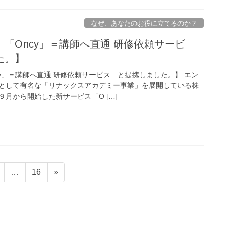
なぜ、あなたのお役に立てるのか？
「Oncy」＝講師へ直通 研修依頼サービ
た。】
y」＝講師へ直通 研修依頼サービス と提携しました。】 エン
として有名な「リナックスアカデミー事業」を展開している株
月から開始した新サービス「O […]
固
固
…
16
»
定
定
ペ
ペ
ー
ー
ジ
ジ