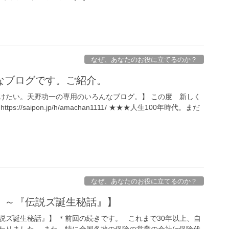
なぜ、あなたのお役に立てるのか？
なブログです。ご紹介。
けたい。天野功一の専用のいろんなブログ。】 この度 新しく
://saipon.jp/h/amachan1111/ ★★★人生100年時代。まだ
なぜ、あなたのお役に立てるのか？
。～『伝説ズ誕生秘話』】
説ズ誕生秘話』】 ＊前回の続きです。 これまで30年以上、自
わりました。 また、特に全国各地の保険の営業の会社(=保険代