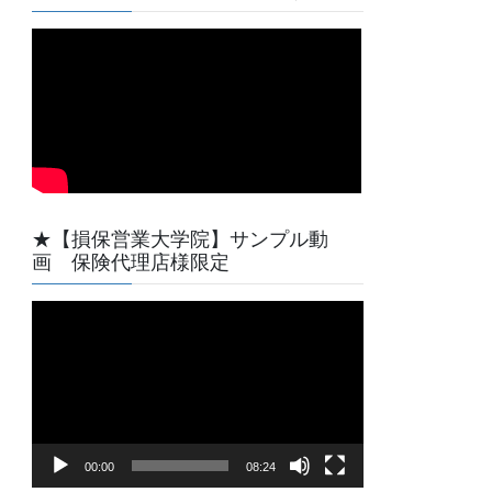
★【損保営業大学院】サンプル動
画 保険代理店様限定
動
画
プ
レ
ー
ヤ
00:00
08:24
ー