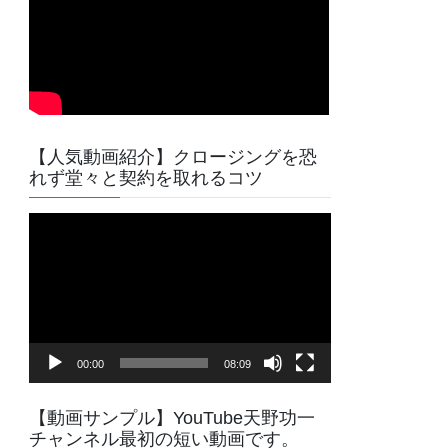
【人気動画紹介】クロージングを恐
れず堂々と契約を取れるコツ
動
画
プ
レ
ー
ヤ
00:00
08:09
ー
【動画サンプル】YouTube天野功一
チャンネル最初の短い動画です。