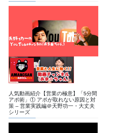
人気動画紹介【営業の極意】「5分間
アポ術」① アポが取れない原因と対
策 – 営業実践編＠天野功一・大丈夫
シリーズ