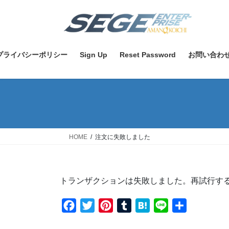
コ
ナ
ン
ビ
テ
ゲ
ン
ー
ツ
シ
プライバシーポリシー
Sign Up
Reset Password
お問い合わ
へ
ョ
ス
ン
キ
に
ッ
移
プ
動
HOME
注文に失敗しました
トランザクションは失敗しました。再試行す
F
T
P
T
H
L
共
a
w
i
u
a
i
有