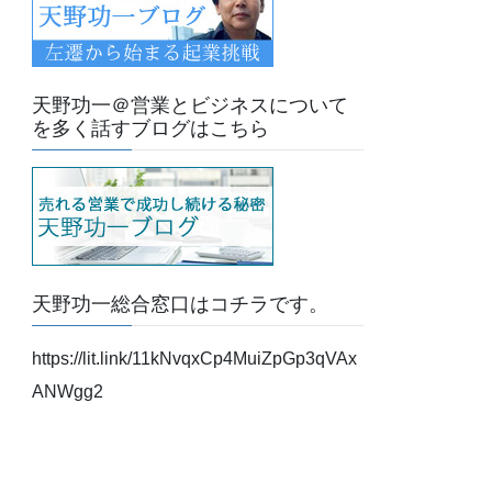
天野功一＠営業とビジネスについて
を多く話すブログはこちら
天野功一総合窓口はコチラです。
https://lit.link/11kNvqxCp4MuiZpGp3qVAx
ANWgg2