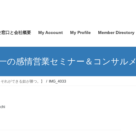
せ窓口と会社概要
My Account
My Profile
Member Directory
一の感情営業セミナー＆コンサル
。それができる奴が勝つ。】
IMG_4033
chi