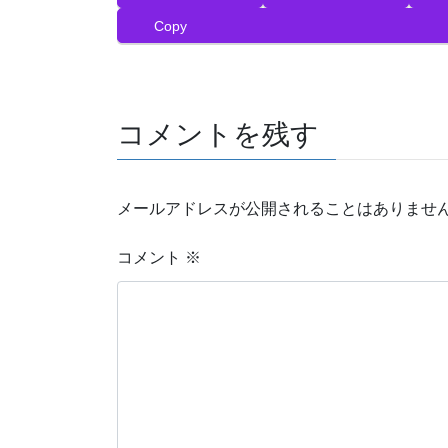
b
t
e
l
n
Copy
o
e
r
r
a
o
r
e
k
s
t
コメントを残す
メールアドレスが公開されることはありませ
コメント
※