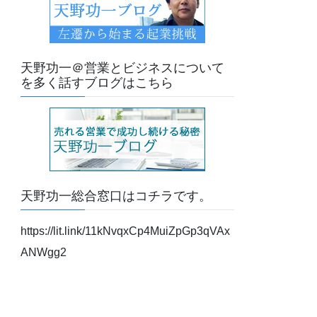
天野功一＠営業とビジネスについて
を多く話すブログはこちら
天野功一総合窓口はコチラです。
https://lit.link/11kNvqxCp4MuiZpGp3qVAx
ANWgg2