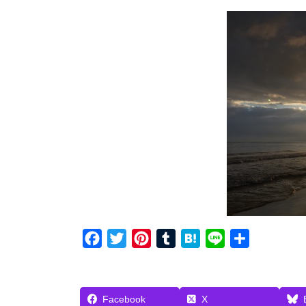
F
T
P
T
H
L
共
a
w
i
u
a
i
有
c
i
n
m
t
n
e
t
t
b
e
e
Facebook
X