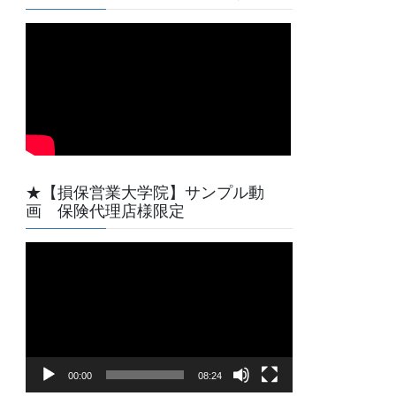
★【損保営業大学院】サンプル動
画 保険代理店様限定
動
画
プ
レ
ー
ヤ
00:00
08:24
ー