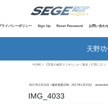
コ
ナ
ン
ビ
テ
ゲ
ン
ー
ツ
シ
プライバシーポリシー
Sign Up
Reset Password
お問い合わ
へ
ョ
ス
ン
キ
に
天野功
ッ
移
プ
動
HOME
【営業の極意９２＠とにかく数多く打席に立つ
2017年1月15日
/ 最終更新日時 :
2017年1月15日
amanokoi
IMG_4033