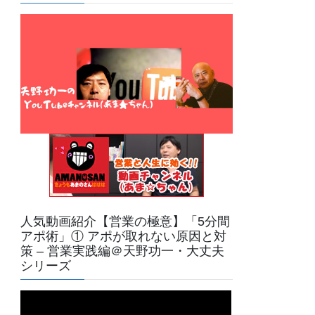
人気動画紹介【営業の極意】「5分間
アポ術」① アポが取れない原因と対
策 – 営業実践編＠天野功一・大丈夫
シリーズ