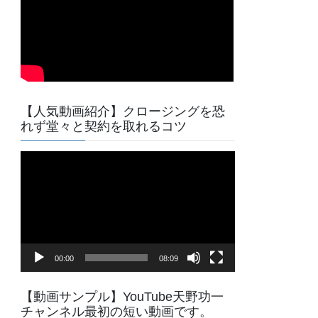
【人気動画紹介】クロージングを恐
れず堂々と契約を取れるコツ
動
画
プ
レ
ー
ヤ
00:00
08:09
ー
【動画サンプル】YouTube天野功一
チャンネル最初の短い動画です。