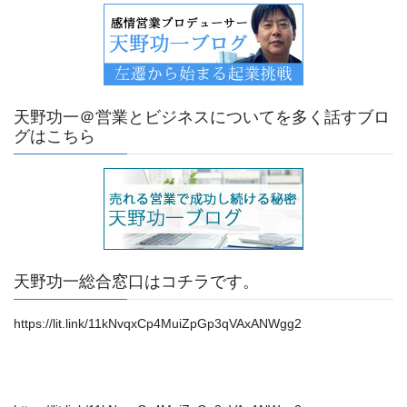
天野功一＠営業とビジネスについてを多く話すブロ
グはこちら
天野功一総合窓口はコチラです。
https://lit.link/11kNvqxCp4MuiZpGp3qVAxANWgg2