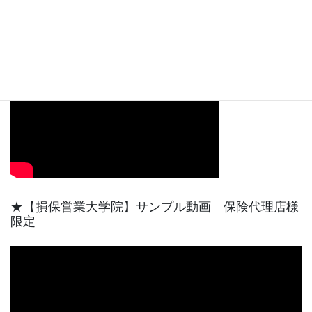
【動画サンプル】YouTube天野功一チャンネル最初
の短い動画です。
★【損保営業大学院】サンプル動画 保険代理店様
限定
動
画
プ
レ
ー