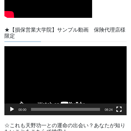
★【損保営業大学院】サンプル動画 保険代理店様
限定
動
画
プ
レ
ー
ヤ
ー
00:00
08:24
☆これも天野功一との運命の出会い？あなたが知り