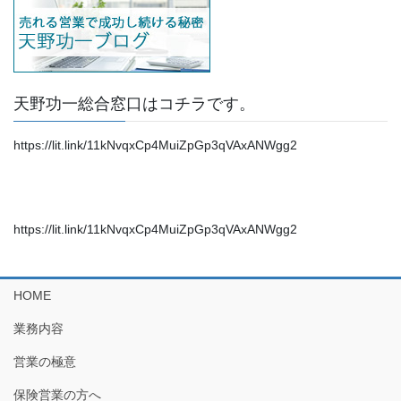
天野功一総合窓口はコチラです。
https://lit.link/11kNvqxCp4MuiZpGp3qVAxANWgg2
https://lit.link/11kNvqxCp4MuiZpGp3qVAxANWgg2
HOME
業務内容
営業の極意
保険営業の方へ