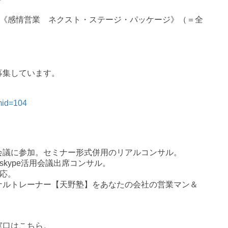
《感情営業 ネクスト・ステージ・パッケージ》（＝全
募集しています。
rmid=104
会議に参加。セミナー形式併用のリアルコンサル。
skype
活用会議出席コンサル。
応。
ナルトレーナー【天野塾】をあなたの会社の営業マン＆
窓口はこちら。