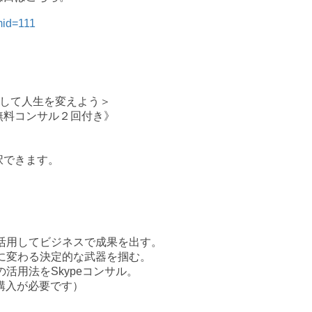
mid=111
して人生を変えよう＞
無料コンサル２回付き》
択できます。
活用してビジネスで成果を出す。
に変わる決定的な武器を掴む。
の活用法を
Skype
コンサル。
購入が必要です）