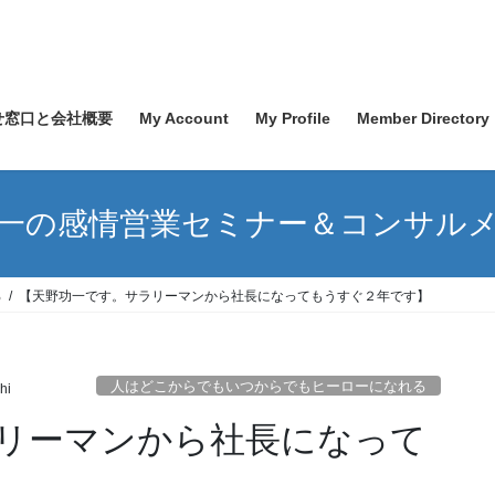
せ窓口と会社概要
My Account
My Profile
Member Directory
一の感情営業セミナー＆コンサル
る
【天野功一です。サラリーマンから社長になってもうすぐ２年です】
人はどこからでもいつからでもヒーローになれる
hi
リーマンから社長になって