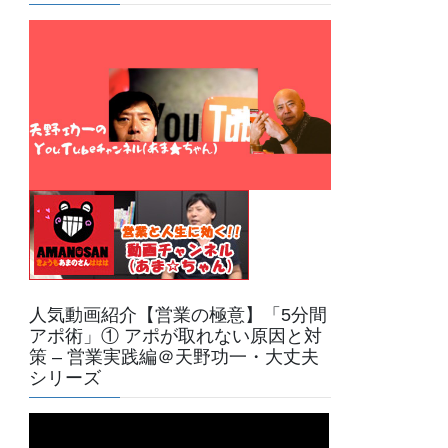
人気動画紹介【営業の極意】「5分間
アポ術」① アポが取れない原因と対
策 – 営業実践編＠天野功一・大丈夫
シリーズ