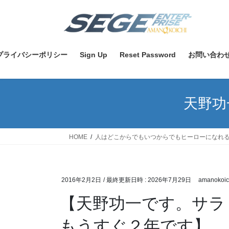
コ
ナ
ン
ビ
テ
ゲ
ン
ー
ツ
シ
プライバシーポリシー
Sign Up
Reset Password
お問い合わ
へ
ョ
ス
ン
キ
に
天野功
ッ
移
プ
動
HOME
人はどこからでもいつからでもヒーローになれ
2016年2月2日
/ 最終更新日時 :
2026年7月29日
amanokoic
【天野功一です。サラ
もうすぐ２年です】