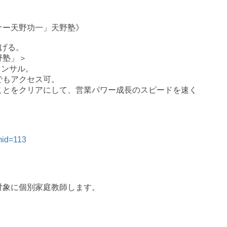
ナー天野功一」天野塾》
げる。
野塾」＞
コンサル。
でもアクセス可。
ことをクリアにして、営業パワー成長のスピードを速く
rmid=113
対象に個別家庭教師します。
＞