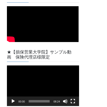
★【損保営業大学院】サンプル動
画 保険代理店様限定
動
画
プ
レ
ー
ヤ
00:00
08:24
ー