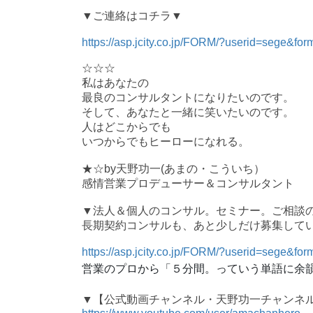
▼
ご連絡はコチラ▼
https://asp.jcity.co.jp/FORM/?userid=sege&fo
☆☆☆
私はあなたの
最良のコンサルタントになりたいのです。
そして、あなたと一緒に笑いたいのです。
人はどこからでも
いつからでもヒーローになれる。
★☆
by
天野功一
(
あまの・こういち）
感情営業プロデューサー＆コンサルタント
▼
法人＆個人のコンサル。セミナー。ご相談
長期契約コンサルも、あと少しだけ募集して
https://asp.jcity.co.jp/FORM/?userid=sege&for
営業のプロから「５分間。っていう単語に余
▼
【公式動画チャンネル・天野功一チャンネ