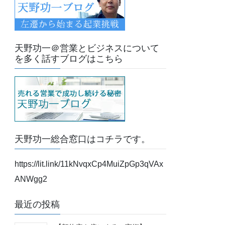
天野功一＠営業とビジネスについて
を多く話すブログはこちら
天野功一総合窓口はコチラです。
https://lit.link/11kNvqxCp4MuiZpGp3qVAx
ANWgg2
最近の投稿