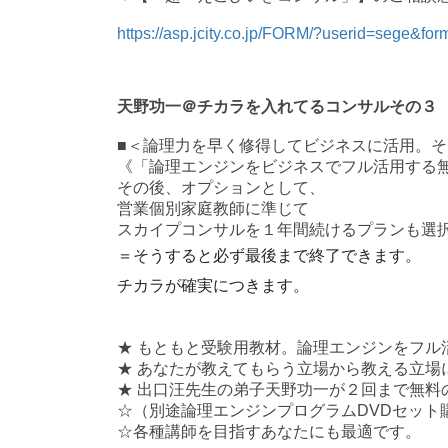
https://asp.jcity.co.jp/FORM/?userid=sege&for
天野功一＠チカラを入れてるコンサルその３
■
＜論理力を早く修得してビジネスに活用。そ
《「論理エンジンをビジネスでフル活用する
その後、オプションとして、
営業個別家庭教師に準じて
スカイプコンサルを１年間続けるプランも選
＝そうすると必ず最後まで終了できます。
チカラが確実につきます。
★ もともと受験用教材。論理エンジンをフル
★ あなたが教えてもらう立場から教える立場
★ 出口汪先生の弟子天野功一が２回まで無料
☆（別途論理エンジンプログラム
DVD
セット
☆各種講師を目指すあなたにも最適です。