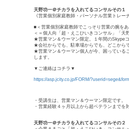
天野功一＠チカラを入れてるコンサルその１
《営業個別家庭教師・パーソナル営業トレー
■
＜営業個別家庭教師でこっそり営業の腕をあ
＜＝個人向「超・えこひいきコンサル」「天
★営業マン＆ウーマン限定。１年間の
Skype
★会社からでも、駐車場からでも、どこから
★営業マン＆ウーマン個人が今、困っている
します。
▼
ご連絡はコチラ▼
https://asp.jcity.co.jp/FORM/?userid=sege&fo
・受講生は、営業マン＆ウーマン限定です。
・営業経験４ヶ月以上から超ベテランまでを
天野功一＠チカラを入れてるコンサルその２
＜企業まるごと「超・えこひいき」コンサル