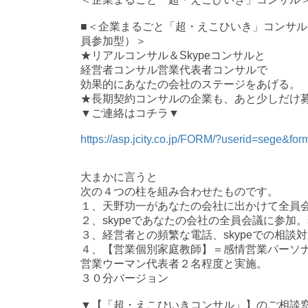
■
＜企業まるごと「超・えこひいき」コンサル
員参加型）＞
★リアルコンサル＆
Skype
コンサルと
経営者コンサル営業代表者コンサルで
効果的にあなたの会社のステージをあげる。
★長期契約コンサルの企業も、あと少しだけ
▼
ご連絡はコチラ▼
https://asp.jcity.co.jp/FORM/?userid=sege&fo
大まかに言うと
次の４つの柱を組み合わせたものです。
１、天野功一があなたの会社に出かけて全員
２、
skype
であなたの会社の全員会議に参加。
３、経営者との頻繁な電話、
skype
での相談対
４、【営業個別家庭教師】＝感情営業パーソ
営業ウーマン代表者２名程度と実施。
３０分バージョン
▼
【「超・えこひいきコンサル」】のご相談