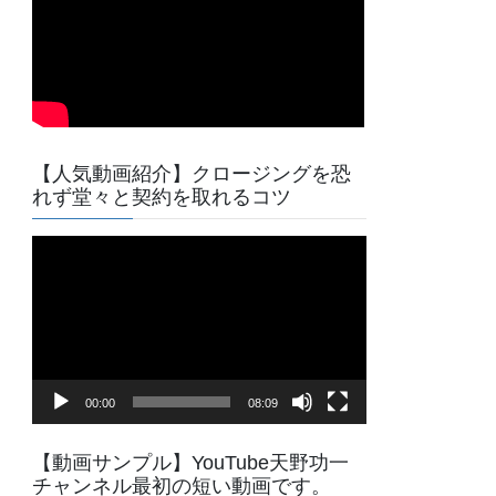
【人気動画紹介】クロージングを恐
れず堂々と契約を取れるコツ
動
画
プ
レ
ー
ヤ
00:00
08:09
ー
【動画サンプル】YouTube天野功一
チャンネル最初の短い動画です。