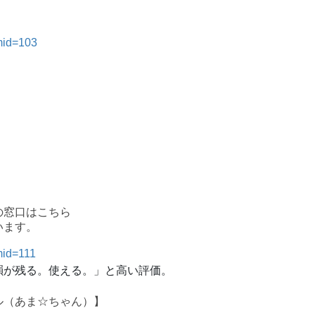
rmid=103
の窓口はこちら
います。
mid=111
韻が残る。使える。」と高い評価。
ル（あま☆ちゃん）】