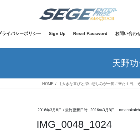
コ
ナ
ン
ビ
テ
ゲ
ン
ー
ツ
シ
プライバシーポリシー
Sign Up
Reset Password
お問い合わ
へ
ョ
ス
ン
キ
に
天野功
ッ
移
プ
動
HOME
【大きな喜びと深い悲しみが一度に来た１日。
2016年3月8日
/ 最終更新日時 :
2016年3月8日
amanokoich
IMG_0048_1024