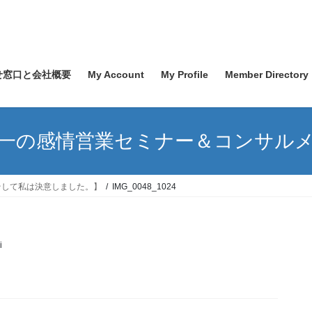
せ窓口と会社概要
My Account
My Profile
Member Directory
一の感情営業セミナー＆コンサル
そして私は決意しました。】
IMG_0048_1024
i