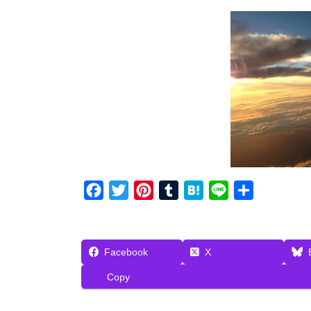
F
T
P
T
H
L
共
a
w
i
u
a
i
有
c
i
n
m
t
n
e
t
t
b
e
e
Facebook
X
b
t
e
l
n
Copy
o
e
r
r
a
o
r
e