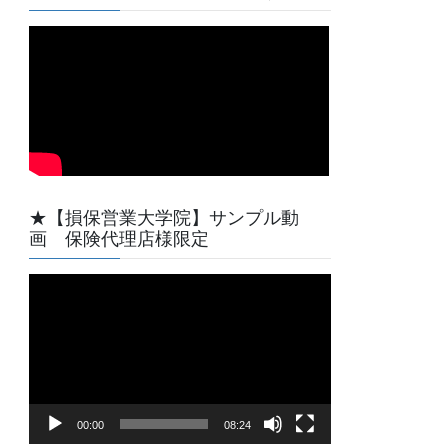
★【損保営業大学院】サンプル動
画 保険代理店様限定
動
画
プ
レ
ー
ヤ
00:00
08:24
ー