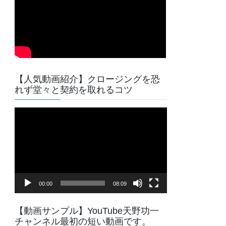
【人気動画紹介】クロージングを恐
れず堂々と契約を取れるコツ
動
画
プ
レ
ー
ヤ
00:00
08:09
ー
【動画サンプル】YouTube天野功一
チャンネル最初の短い動画です。