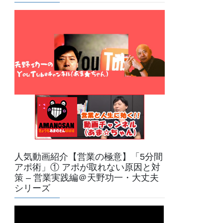
人気動画紹介【営業の極意】「5分間
アポ術」① アポが取れない原因と対
策 – 営業実践編＠天野功一・大丈夫
シリーズ