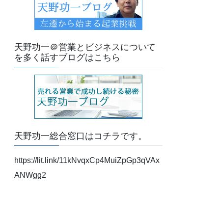
天野功一＠営業とビジネスについて
を多く話すブログはこちら
天野功一総合窓口はコチラです。
https://lit.link/11kNvqxCp4MuiZpGp3qVAx
ANWgg2