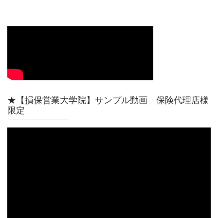
★【損保営業大学院】サンプル動画 保険代理店様
限定
動
画
プ
レ
ー
ヤ
ー