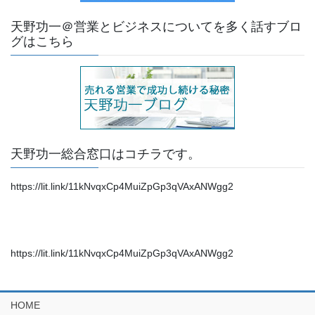
天野功一＠営業とビジネスについてを多く話すブロ
グはこちら
天野功一総合窓口はコチラです。
https://lit.link/11kNvqxCp4MuiZpGp3qVAxANWgg2
https://lit.link/11kNvqxCp4MuiZpGp3qVAxANWgg2
HOME