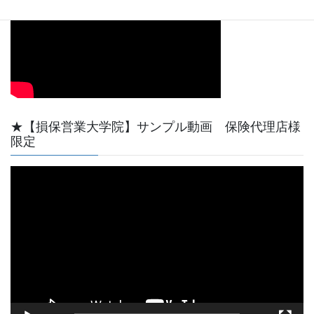
★【損保営業大学院】サンプル動画 保険代理店様
限定
動
画
プ
レ
ー
ヤ
ー