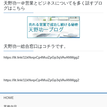
天野功一＠営業とビジネスについてを多く話すブロ
グはこちら
天野功一総合窓口はコチラです。
https://lit.link/11kNvqxCp4MuiZpGp3qVAxANWgg2
https://lit.link/11kNvqxCp4MuiZpGp3qVAxANWgg2
HOME
業務内容