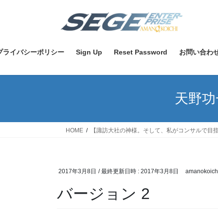
コ
ナ
ン
ビ
テ
ゲ
ン
ー
ツ
シ
プライバシーポリシー
Sign Up
Reset Password
お問い合わ
へ
ョ
ス
ン
キ
に
天野功
ッ
移
プ
動
HOME
【諏訪大社の神様。そして、私がコンサルで目
2017年3月8日
/ 最終更新日時 :
2017年3月8日
amanokoich
バージョン 2