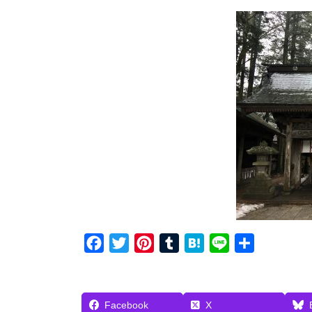
F
T
P
T
H
L
共
a
w
i
u
a
i
有
c
i
n
m
t
n
e
t
t
b
e
e
Facebook
X