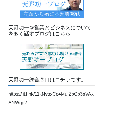
天野功一＠営業とビジネスについて
を多く話すブログはこちら
天野功一総合窓口はコチラです。
https://lit.link/11kNvqxCp4MuiZpGp3qVAx
ANWgg2