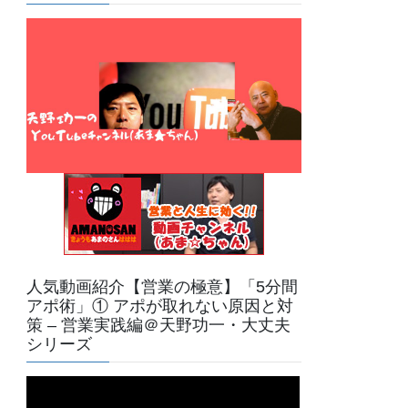
人気動画紹介【営業の極意】「5分間
アポ術」① アポが取れない原因と対
策 – 営業実践編＠天野功一・大丈夫
シリーズ