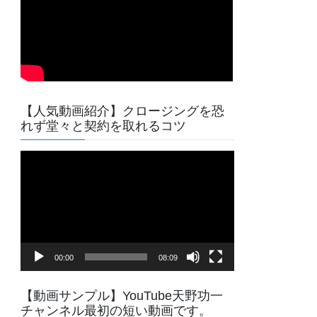
【人気動画紹介】クロージングを恐
れず堂々と契約を取れるコツ
動
画
プ
レ
ー
ヤ
00:00
08:09
ー
【動画サンプル】YouTube天野功一
チャンネル最初の短い動画です。