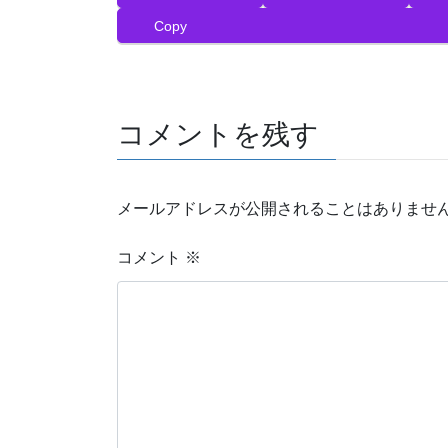
b
t
e
l
n
Copy
o
e
r
r
a
o
r
e
k
s
t
コメントを残す
メールアドレスが公開されることはありませ
コメント
※