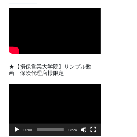
★【損保営業大学院】サンプル動
画 保険代理店様限定
動
画
プ
レ
ー
ヤ
00:00
08:24
ー