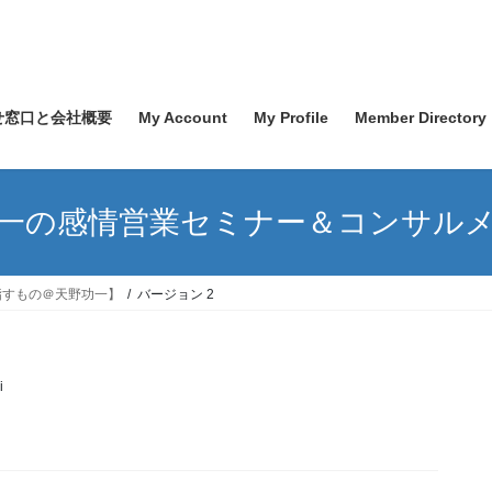
せ窓口と会社概要
My Account
My Profile
Member Directory
一の感情営業セミナー＆コンサル
指すもの＠天野功一】
バージョン 2
i