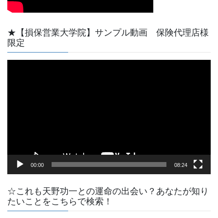
★【損保営業大学院】サンプル動画 保険代理店様
限定
動
画
プ
レ
ー
ヤ
ー
00:00
08:24
☆これも天野功一との運命の出会い？あなたが知り
たいことをこちらで検索！