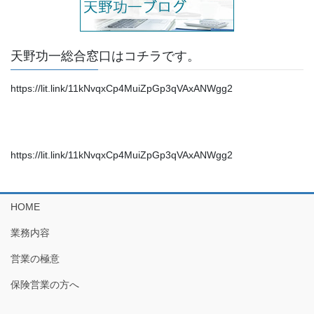
天野功一総合窓口はコチラです。
https://lit.link/11kNvqxCp4MuiZpGp3qVAxANWgg2
https://lit.link/11kNvqxCp4MuiZpGp3qVAxANWgg2
HOME
業務内容
営業の極意
保険営業の方へ