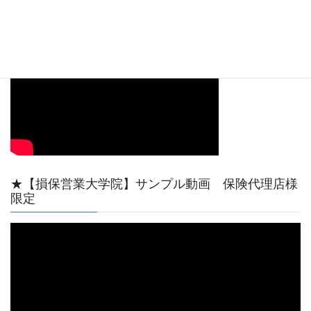
【動画サンプル】YouTube天野功一チャンネル最初
の短い動画です。
★【損保営業大学院】サンプル動画 保険代理店様
限定
動
画
プ
レ
ー
ヤ