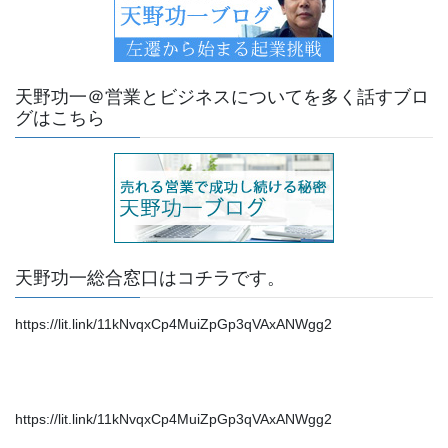
天野功一＠営業とビジネスについてを多く話すブロ
グはこちら
天野功一総合窓口はコチラです。
https://lit.link/11kNvqxCp4MuiZpGp3qVAxANWgg2
https://lit.link/11kNvqxCp4MuiZpGp3qVAxANWgg2