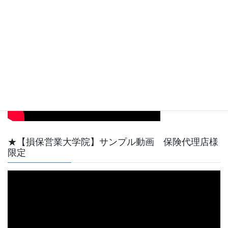
【動画サンプル】YouTube天野功一チャンネル最初
の短い動画です。
★【損保営業大学院】サンプル動画 保険代理店様
限定
動
画
プ
レ
ー