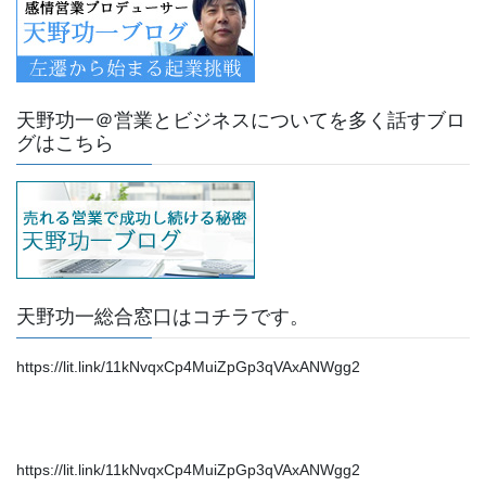
天野功一＠営業とビジネスについてを多く話すブロ
グはこちら
天野功一総合窓口はコチラです。
https://lit.link/11kNvqxCp4MuiZpGp3qVAxANWgg2
https://lit.link/11kNvqxCp4MuiZpGp3qVAxANWgg2