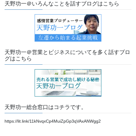
天野功一＠いろんなことを話すブログはこちら
天野功一＠営業とビジネスについてを多く話すブロ
グはこちら
天野功一総合窓口はコチラです。
https://lit.link/11kNvqxCp4MuiZpGp3qVAxANWgg2