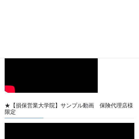
00:00
08:09
【動画サンプル】YouTube天野功一チャンネル最初
の短い動画です。
★【損保営業大学院】サンプル動画 保険代理店様
限定
動
画
プ