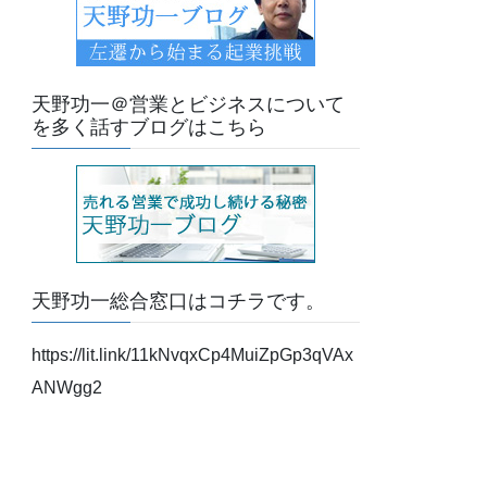
天野功一＠営業とビジネスについて
を多く話すブログはこちら
天野功一総合窓口はコチラです。
https://lit.link/11kNvqxCp4MuiZpGp3qVAx
ANWgg2