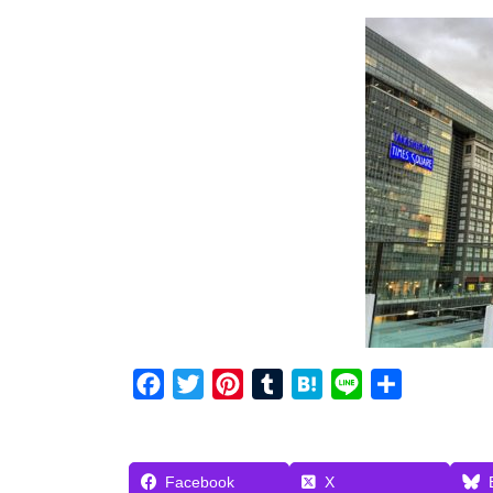
F
T
P
T
H
L
共
a
w
i
u
a
i
有
c
i
n
m
t
n
e
t
t
b
e
e
Facebook
X