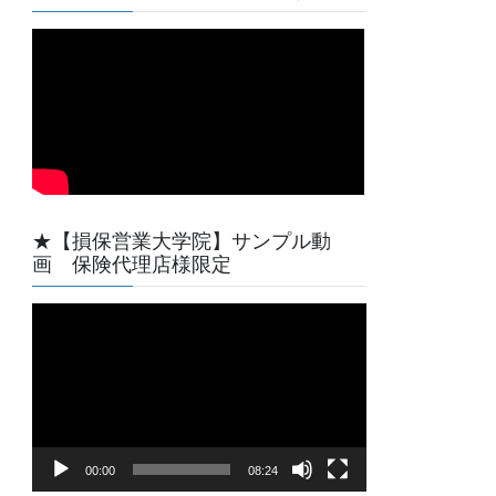
★【損保営業大学院】サンプル動
画 保険代理店様限定
動
画
プ
レ
ー
ヤ
00:00
08:24
ー