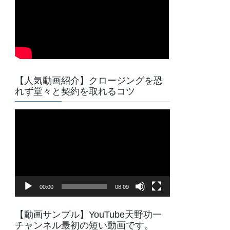
【人気動画紹介】クロージングを恐
れず堂々と契約を取れるコツ
動
画
プ
レ
ー
ヤ
00:00
08:09
ー
【動画サンプル】YouTube天野功一
チャンネル最初の短い動画です。