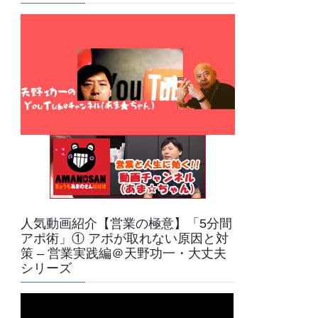
人気動画紹介【営業の極意】「5分間
アポ術」① アポが取れない原因と対
策 – 営業実践編＠天野功一・大丈夫
シリーズ