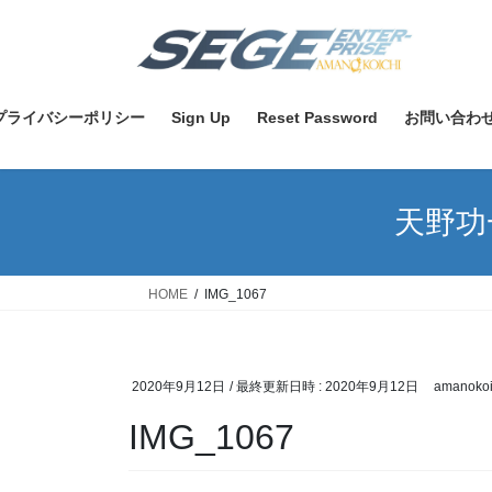
コ
ナ
ン
ビ
テ
ゲ
ン
ー
ツ
シ
プライバシーポリシー
Sign Up
Reset Password
お問い合わ
へ
ョ
ス
ン
キ
に
天野功
ッ
移
プ
動
HOME
IMG_1067
2020年9月12日
/ 最終更新日時 :
2020年9月12日
amanokoi
IMG_1067