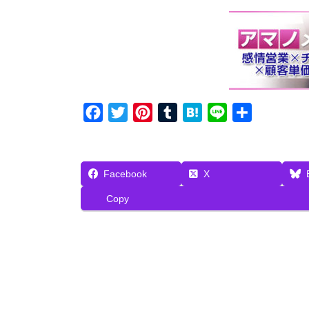
F
T
P
T
H
L
共
a
w
i
u
a
i
有
c
i
n
m
t
n
e
t
t
b
e
e
Facebook
X
b
t
e
l
n
Copy
o
e
r
r
a
o
r
e
k
s
t