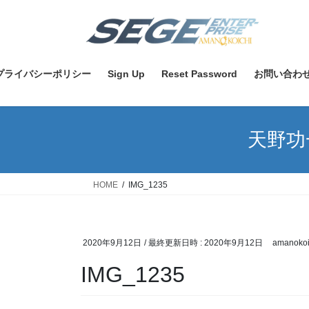
コ
ナ
ン
ビ
テ
ゲ
ン
ー
ツ
シ
プライバシーポリシー
Sign Up
Reset Password
お問い合わ
へ
ョ
ス
ン
キ
に
天野功
ッ
移
プ
動
HOME
IMG_1235
2020年9月12日
/ 最終更新日時 :
2020年9月12日
amanokoi
IMG_1235