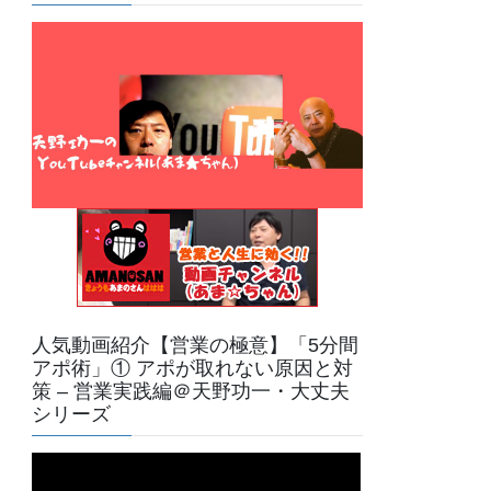
人気動画紹介【営業の極意】「5分間
アポ術」① アポが取れない原因と対
策 – 営業実践編＠天野功一・大丈夫
シリーズ