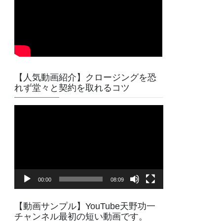
【人気動画紹介】クロージングを恐
れず堂々と契約を取れるコツ
動
画
プ
レ
ー
ヤ
00:00
08:09
ー
【動画サンプル】YouTube天野功一
チャンネル最初の短い動画です。