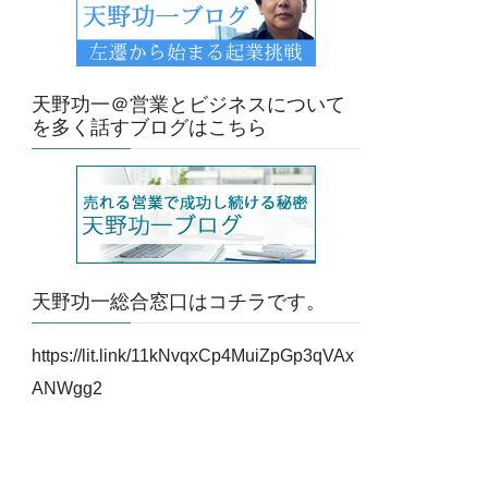
天野功一＠営業とビジネスについて
を多く話すブログはこちら
天野功一総合窓口はコチラです。
https://lit.link/11kNvqxCp4MuiZpGp3qVAx
ANWgg2