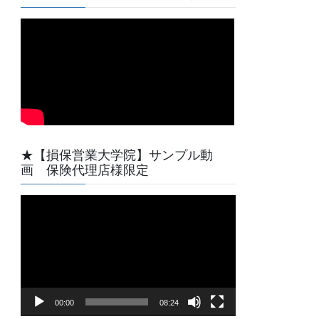
★【損保営業大学院】サンプル動
画 保険代理店様限定
動
画
プ
レ
ー
ヤ
00:00
08:24
ー