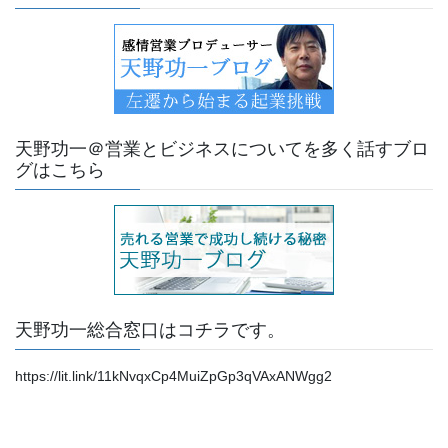
天野功一＠営業とビジネスについてを多く話すブロ
グはこちら
天野功一総合窓口はコチラです。
https://lit.link/11kNvqxCp4MuiZpGp3qVAxANWgg2