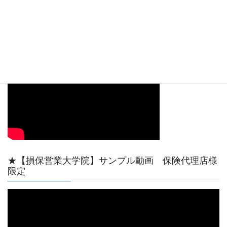
00:00
08:09
【動画サンプル】YouTube天野功一チャンネル最初
の短い動画です。
★【損保営業大学院】サンプル動画 保険代理店様
限定
動
画
プ
レ