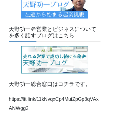
天野功一＠営業とビジネスについて
を多く話すブログはこちら
天野功一総合窓口はコチラです。
https://lit.link/11kNvqxCp4MuiZpGp3qVAx
ANWgg2