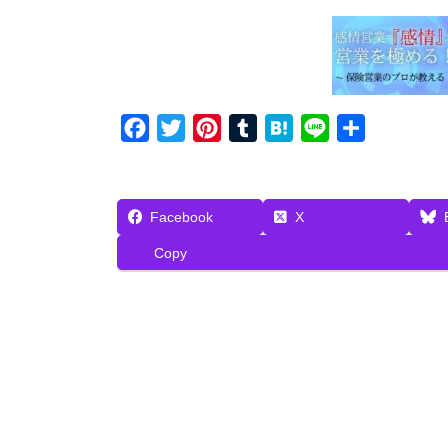
F
T
P
T
H
L
共
a
w
i
u
a
i
有
c
i
n
m
t
n
e
t
t
b
e
e
Facebook
X
b
t
e
l
n
Copy
o
e
r
r
a
o
r
e
k
s
t