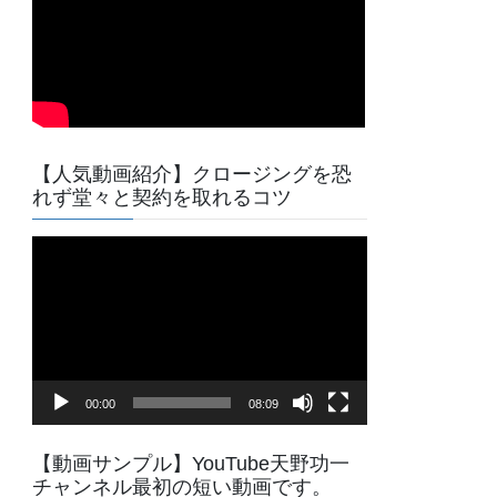
【人気動画紹介】クロージングを恐
れず堂々と契約を取れるコツ
動
画
プ
レ
ー
ヤ
00:00
08:09
ー
【動画サンプル】YouTube天野功一
チャンネル最初の短い動画です。