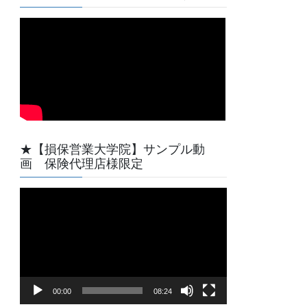
★【損保営業大学院】サンプル動
画 保険代理店様限定
動
画
プ
レ
ー
ヤ
00:00
08:24
ー