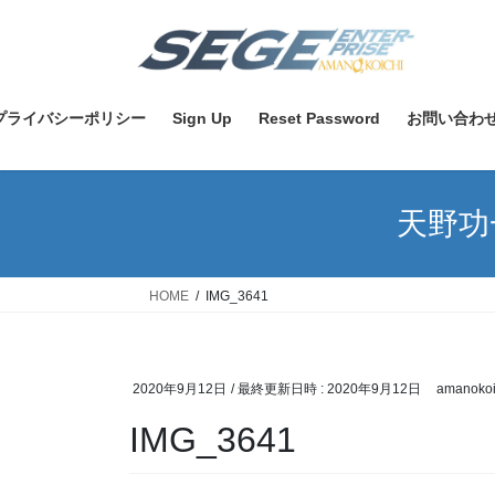
コ
ナ
ン
ビ
テ
ゲ
ン
ー
ツ
シ
プライバシーポリシー
Sign Up
Reset Password
お問い合わ
へ
ョ
ス
ン
キ
に
天野功
ッ
移
プ
動
HOME
IMG_3641
2020年9月12日
/ 最終更新日時 :
2020年9月12日
amanokoi
IMG_3641