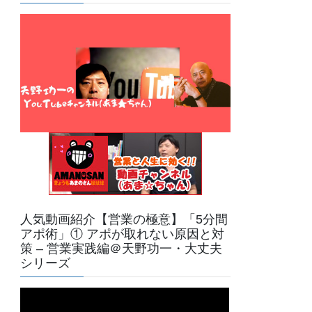
人気動画紹介【営業の極意】「5分間
アポ術」① アポが取れない原因と対
策 – 営業実践編＠天野功一・大丈夫
シリーズ