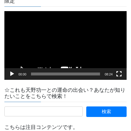
限定
動
画
プ
レ
ー
ヤ
ー
00:00
08:24
☆これも天野功一との運命の出会い？あなたが知り
たいことをこちらで検索！
こちらは注目コンテンツです。