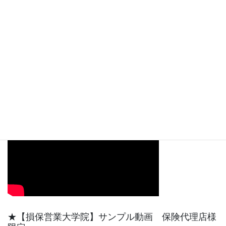
ー
ヤ
ー
00:00
08:09
【動画サンプル】YouTube天野功一チャンネル最初
の短い動画です。
★【損保営業大学院】サンプル動画 保険代理店様