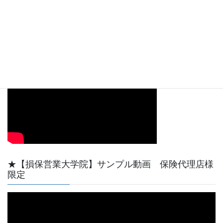
00:00
08:09
【動画サンプル】YouTube天野功一チャンネル最初
の短い動画です。
★【損保営業大学院】サンプル動画 保険代理店様
限定
動
画
プ