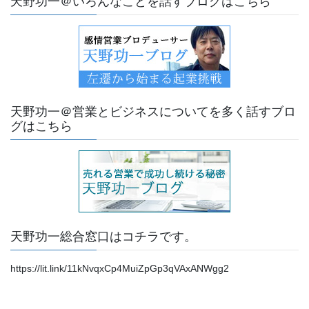
天野功一＠いろんなことを話すブログはこちら
天野功一＠営業とビジネスについてを多く話すブロ
グはこちら
天野功一総合窓口はコチラです。
https://lit.link/11kNvqxCp4MuiZpGp3qVAxANWgg2