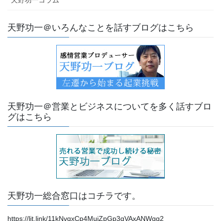
天野功一コラム
天野功一＠いろんなことを話すブログはこちら
天野功一＠営業とビジネスについてを多く話すブロ
グはこちら
天野功一総合窓口はコチラです。
https://lit.link/11kNvqxCp4MuiZpGp3qVAxANWgg2