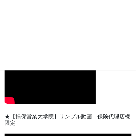
ー
00:00
08:09
【動画サンプル】YouTube天野功一チャンネル最初
の短い動画です。
★【損保営業大学院】サンプル動画 保険代理店様
限定