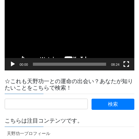
動
画
プ
レ
ー
ヤ
ー
00:00
08:24
☆これも天野功一との運命の出会い？あなたが知り
たいことをこちらで検索！
こちらは注目コンテンツです。
天野功一プロフィール