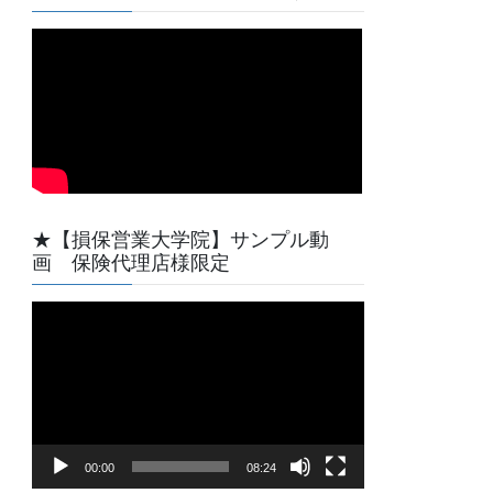
★【損保営業大学院】サンプル動
画 保険代理店様限定
動
画
プ
レ
ー
ヤ
00:00
08:24
ー