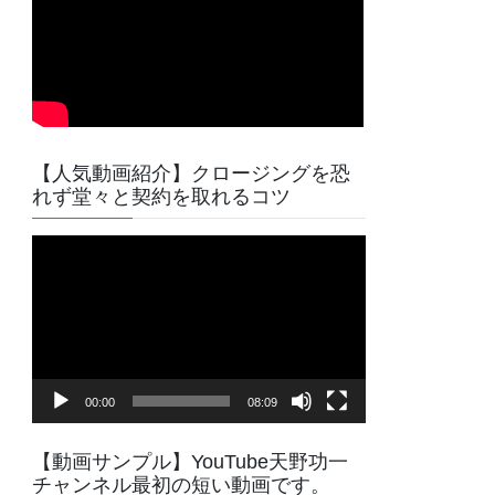
【人気動画紹介】クロージングを恐
れず堂々と契約を取れるコツ
動
画
プ
レ
ー
ヤ
00:00
08:09
ー
【動画サンプル】YouTube天野功一
チャンネル最初の短い動画です。