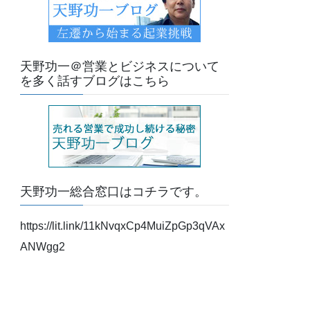
天野功一＠営業とビジネスについて
を多く話すブログはこちら
天野功一総合窓口はコチラです。
https://lit.link/11kNvqxCp4MuiZpGp3qVAx
ANWgg2