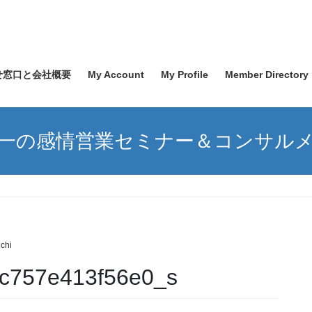
せ窓口と会社概要
My Account
My Profile
Member Directory
一の感情営業セミナー＆コンサル
chi
c757e413f56e0_s