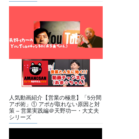
人気動画紹介【営業の極意】「5分間
アポ術」① アポが取れない原因と対
策 – 営業実践編＠天野功一・大丈夫
シリーズ