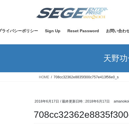
コ
ナ
ン
ビ
テ
ゲ
ン
ー
ツ
シ
プライバシーポリシー
Sign Up
Reset Password
お問い合わ
へ
ョ
ス
ン
キ
に
天野功
ッ
移
プ
動
HOME
708cc32362e8835f300c757e413f56e0_s
2018年6月17日
/ 最終更新日時 :
2018年6月17日
amanokoi
708cc32362e8835f300