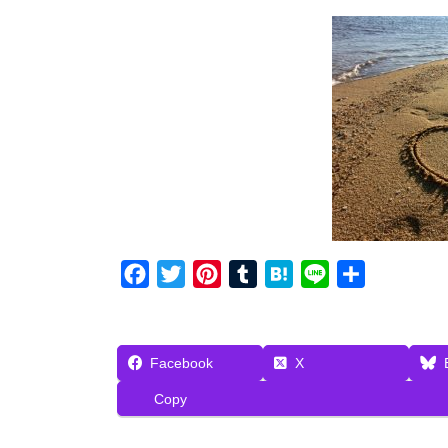
F
T
P
T
H
L
共
a
w
i
u
a
i
有
c
i
n
m
t
n
e
t
t
b
e
e
Facebook
X
b
t
e
l
n
Copy
o
e
r
r
a
o
r
e