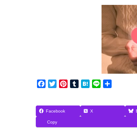
F
T
P
T
H
L
共
a
w
i
u
a
i
有
c
i
n
m
t
n
e
t
t
b
e
e
Facebook
X
b
t
e
l
n
Copy
o
e
r
r
a
o
r
e