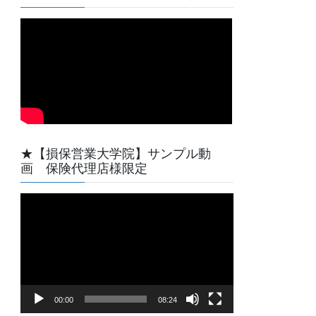
★【損保営業大学院】サンプル動
画 保険代理店様限定
動
画
プ
レ
ー
ヤ
00:00
08:24
ー