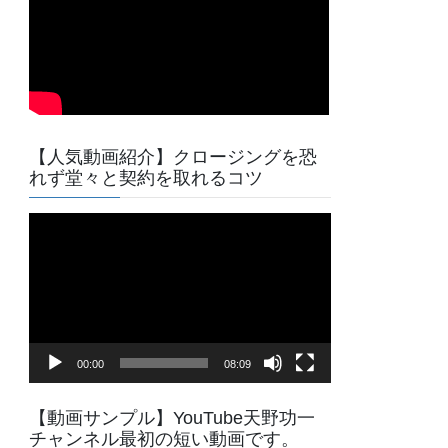
【人気動画紹介】クロージングを恐
れず堂々と契約を取れるコツ
動
画
プ
レ
ー
ヤ
00:00
08:09
ー
【動画サンプル】YouTube天野功一
チャンネル最初の短い動画です。