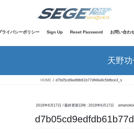
コ
ナ
ン
ビ
テ
ゲ
ン
ー
ツ
シ
プライバシーポリシー
Sign Up
Reset Password
お問い合わ
へ
ョ
ス
ン
キ
に
天野功
ッ
移
プ
動
HOME
d7b05cd9edfdb61b77df46e8c5bfbce3_s
2018年6月17日
/ 最終更新日時 :
2018年6月17日
amanokoi
d7b05cd9edfdb61b77d