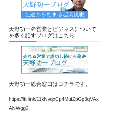
天野功一＠営業とビジネスについて
を多く話すブログはこちら
天野功一総合窓口はコチラです。
https://lit.link/11kNvqxCp4MuiZpGp3qVAx
ANWgg2