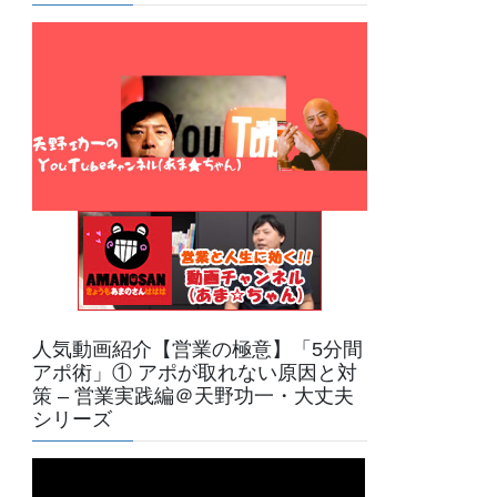
人気動画紹介【営業の極意】「5分間
アポ術」① アポが取れない原因と対
策 – 営業実践編＠天野功一・大丈夫
シリーズ