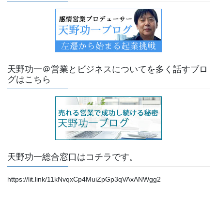
天野功一＠営業とビジネスについてを多く話すブロ
グはこちら
天野功一総合窓口はコチラです。
https://lit.link/11kNvqxCp4MuiZpGp3qVAxANWgg2