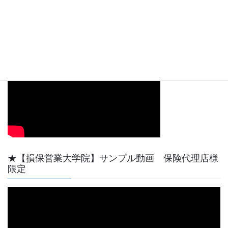
00:00
08:09
【動画サンプル】YouTube天野功一チャンネル最初
の短い動画です。
★【損保営業大学院】サンプル動画 保険代理店様
限定
動
画
プ
レ