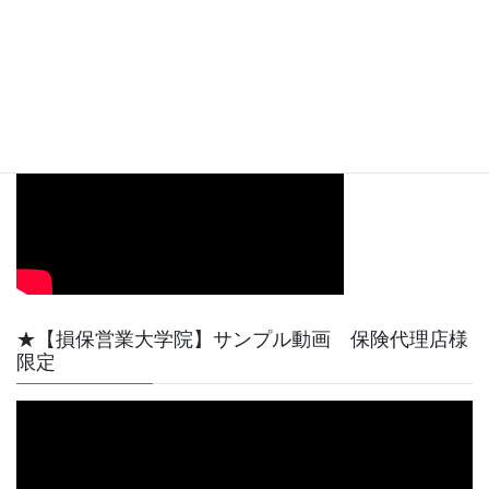
00:00
08:09
【動画サンプル】YouTube天野功一チャンネル最初
の短い動画です。
★【損保営業大学院】サンプル動画 保険代理店様
限定
動
画
プ
レ