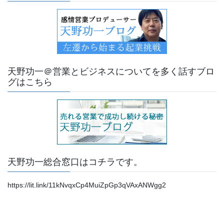
天野功一＠営業とビジネスについてを多く話すブロ
グはこちら
天野功一総合窓口はコチラです。
https://lit.link/11kNvqxCp4MuiZpGp3qVAxANWgg2