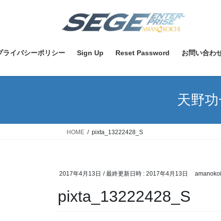
コ
ナ
ン
ビ
テ
ゲ
ン
ー
ツ
シ
プライバシーポリシー
Sign Up
Reset Password
お問い合わ
へ
ョ
ス
ン
キ
に
天野功
ッ
移
プ
動
HOME
pixta_13222428_S
2017年4月13日
/ 最終更新日時 :
2017年4月13日
amanokoi
pixta_13222428_S