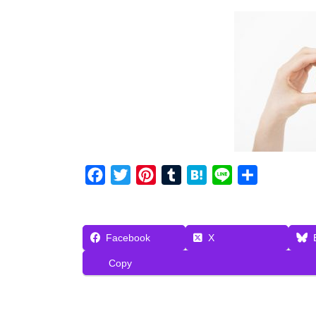
F
T
P
T
H
L
共
a
w
i
u
a
i
有
c
i
n
m
t
n
e
t
t
b
e
e
Facebook
X
b
t
e
l
n
Copy
o
e
r
r
a
o
r
e
k
s