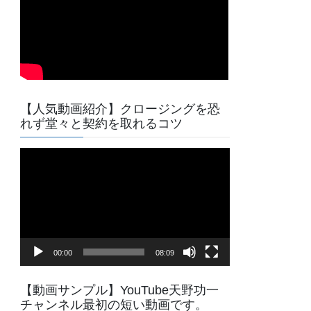
【人気動画紹介】クロージングを恐
れず堂々と契約を取れるコツ
動
画
プ
レ
ー
ヤ
00:00
08:09
ー
【動画サンプル】YouTube天野功一
チャンネル最初の短い動画です。