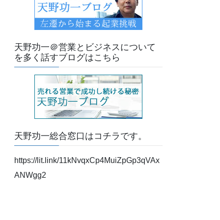
天野功一＠営業とビジネスについて
を多く話すブログはこちら
天野功一総合窓口はコチラです。
https://lit.link/11kNvqxCp4MuiZpGp3qVAx
ANWgg2