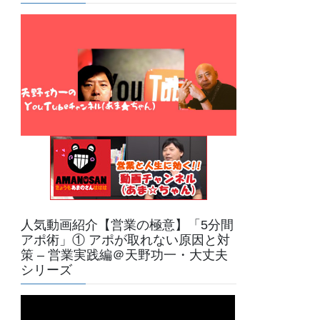
人気動画紹介【営業の極意】「5分間
アポ術」① アポが取れない原因と対
策 – 営業実践編＠天野功一・大丈夫
シリーズ