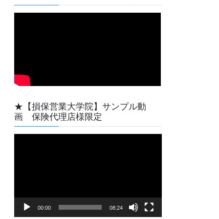
★【損保営業大学院】サンプル動
画 保険代理店様限定
動
画
プ
レ
ー
ヤ
00:00
08:24
ー