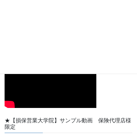
ー
00:00
08:09
【動画サンプル】YouTube天野功一チャンネル最初
の短い動画です。
★【損保営業大学院】サンプル動画 保険代理店様
限定