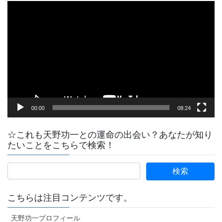
動
画
プ
レ
ー
ヤ
ー
00:00
08:24
☆これも天野功一との運命の出会い？あなたが知り
たいことをこちらで検索！
こちらは注目コンテンツです。
天野功一プロフィール